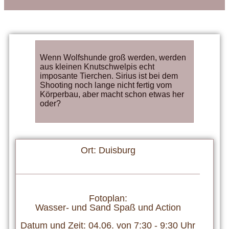
Wenn Wolfshunde groß werden, werden
aus kleinen Knutschwelpis echt
imposante Tierchen. Sirius ist bei dem
Shooting noch lange nicht fertig vom
Körperbau, aber macht schon etwas her
oder?
Ort: Duisburg
Fotoplan:
Wasser- und Sand Spaß und Action
Datum und Zeit: 04.06. von 7:30 - 9:30 Uhr